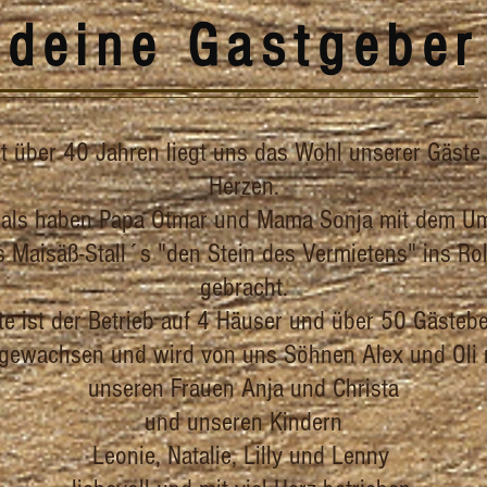
deine Gastgeber
it über 40 Jahren liegt uns das Wohl unserer Gäste
Herzen.
als haben Papa Otmar und Mama Sonja mit dem U
s Maisäß-Stall´s "den Stein des Vermietens" ins Rol
gebracht.
e ist der Betrieb auf 4 Häuser und über 50 Gästeb
gewachsen und wird von uns Söhnen Alex und Oli 
unseren Frauen Anja und Christa
und unseren Kindern
Leonie, Natalie, Lilly und Lenny