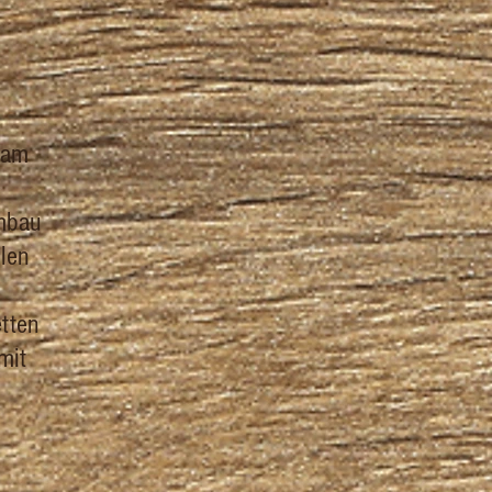
 am
mbau
len
etten
mit