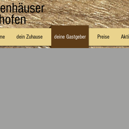
ienhäuser
hofen
me
dein Zuhause
deine Gastgeber
Preise
Akti