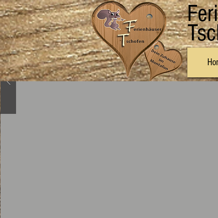
Fer
Tsc
Ho