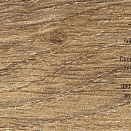
Se
Dam
de
Heut
an