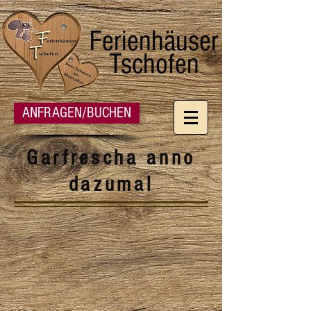
Ferienhäuser
Tschofen
ANFRAGEN/BUCHEN
Garfrescha anno
dazumal